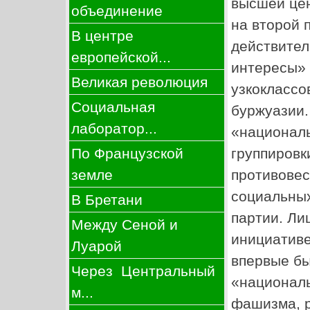
высшей цен
объединение
на второй 
В центре
действител
европейской...
интересы» 
Великая революция
узкоклассо
Социальная
буржуазии
лаборатор...
«националь
группировк
По Французской
противовес
земле
социальных
В Бретани
партии. Ли
Между Сеной и
инициативе
Луарой
впервые бы
Через Центральный
«националь
м...
фашизма, р