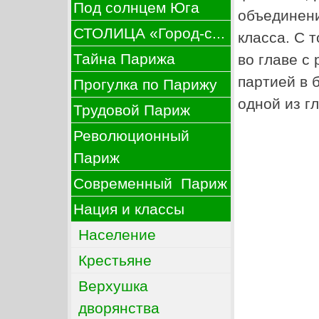
Под солнцем Юга
объединени
СТОЛИЦА «Город-с...
класса. С 
Тайна Парижа
во главе с
партией в 
Прогулка по Парижу
одной из г
Трудовой Париж
Революционный
Париж
Современный Париж
Нация и классы
Население
Крестьяне
Верхушка
дворянства