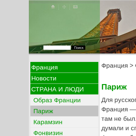
Франция
>
Франция
Новости
Париж
СТРАНА И ЛЮДИ
Для русско
Образ Франции
Франция — 
Париж
там не был
Карамзин
думали и с
Фонвизин