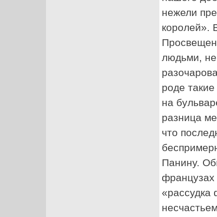
нежели пр
королей».
Просвещени
людьми, не
разочарова
роде такие
на бульвар
разница ме
что послед
беспримерн
Панину. Об
французах 
«рассудка 
несчастьем