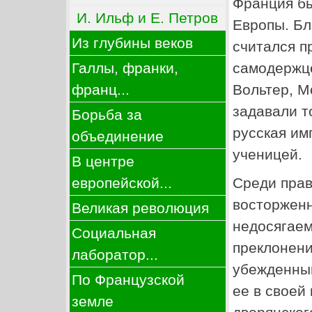
Франция бы
И. Ильф и Е. Петров
Европы. Бл
Из глубины веков
считался п
самодержц
Галлы, франки,
Вольтер, М
франц...
задавали т
Борьба за
русская им
объединение
ученицей.
В центре
европейской...
Среди прав
восторженн
Великая революция
недосягаем
Социальная
преклонени
лаборатор...
убежденны
По Французской
ее в своей
земле