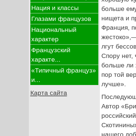
Нация и классы
больше ему
нищета и п
Глазами французов
Франция, п
Национальный
жестоко»,—
характер
лгут бессо
Французский
Спору нет, 
характе...
больше ли 
«Типичный француз»
пор той ве
и...
лучше».
Карта сайта
Последующи
Автор «Бри
российский
Скотининых
нашего доб