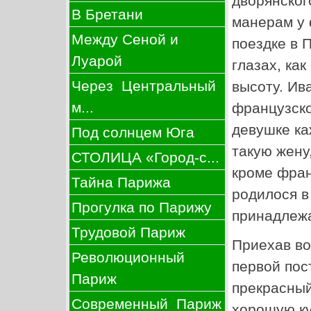
дворянског
В Бретани
манерам у 
Между Сеной и
поездке в 
Луарой
глазах, ка
Через Центральный
высоту. Ив
м...
французско
девушке ка
Под солнцем Юга
такую жену
СТОЛИЦА «Город-с...
кроме фран
Тайна Парижа
родилося в
Прогулка по Парижу
принадлежа
Трудовой Париж
Приехав во
Революционный
первой пос
Париж
прекрасный
Современный Париж
хорошую ку