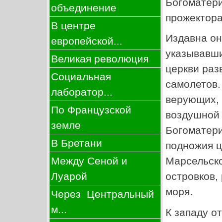
Богоматери
объединение
прожектора
В центре
Издавна он
европейской...
указывавши
Великая революция
церкви раз
Социальная
самолетов.
лаборатор...
верующих, 
По Французской
воздушной 
земле
Богоматери
В Бретани
подножия ц
Между Сеной и
Марсельско
Луарой
островков,
моря.
Через Центральный
м...
К западу о