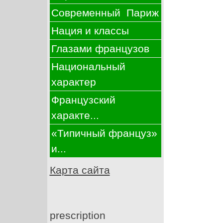
Современный Париж
Нация и классы
Глазами французов
Национальный
характер
Французский
характе...
«Типичный француз»
и...
Карта сайта
prescription